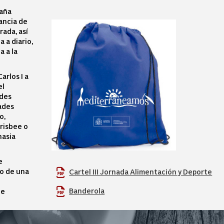
paña
ancia de
rada, así
 a diario,
a a la
arlos I a
el
ades
ades
o,
frisbee o
nasia
e
ro de una
Cartel III Jornada Alimentación y Deporte
Banderola
ue