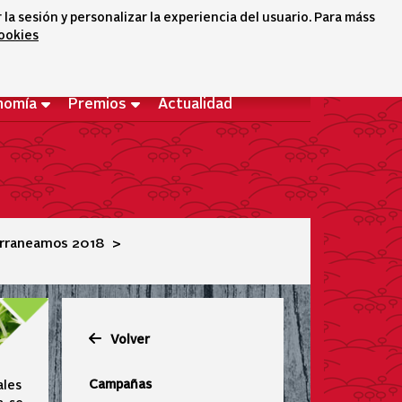
a sesión y personalizar la experiencia del usuario. Para máss
cookies
Selector idioma
icono conta
icono bus
Bienvenido
nomía
Premios
Actualidad
rraneamos 2018
Volver
Campañas
ales