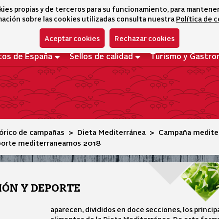
kies propias y de terceros para su funcionamiento, para mantener l
ación sobre las cookies utilizadas consulta nuestra
Política de 
Aceptar cookies
Rechazar cookies
tos de España
Sellos de calidad
Turismo y Gastro
tórico de campañas
Dieta Mediterránea
Campaña medite
eporte mediterraneamos 2018
IÓN Y DEPORTE
aparecen, divididos en doce secciones, los princip