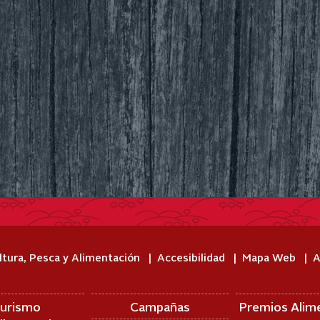
ltura, Pesca y Alimentación
Accesibilidad
Mapa Web
A
urismo
Campañas
Premios Alim