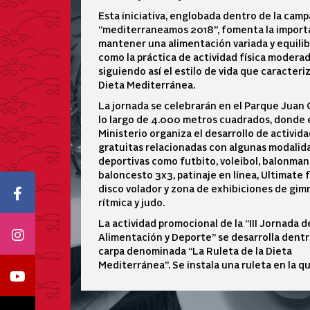
Esta iniciativa, englobada dentro de la cam
“mediterraneamos 2018”, fomenta la import
mantener una alimentación variada y equilib
como la práctica de actividad física moderada
siguiendo así el estilo de vida que caracteriz
Dieta Mediterránea.
La jornada se celebrarán en el Parque Juan C
lo largo de 4.000 metros cuadrados, donde 
Ministerio organiza el desarrollo de activid
gratuitas relacionadas con algunas modalid
deportivas como futbito, voleibol, balonman
baloncesto 3x3, patinaje en línea, Ultimate 
disco volador y zona de exhibiciones de gim
Icono Facebook
rítmica y judo.
La actividad promocional de la “III Jornada d
Icono Instagram
Alimentación y Deporte” se desarrolla dent
carpa denominada “La Ruleta de la Dieta
Mediterránea”. Se instala una ruleta en la q
Icono Youtube