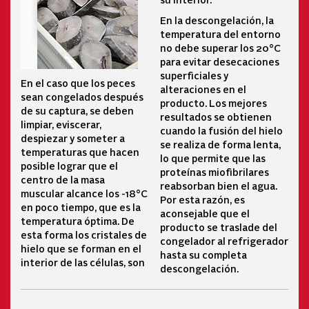
En la descongelación, la
temperatura del entorno
no debe superar los 20°C
para evitar desecaciones
superficiales y
En el caso que los peces
alteraciones en el
sean congelados después
producto. Los mejores
de su captura, se deben
resultados se obtienen
limpiar, eviscerar,
cuando la fusión del hielo
despiezar y someter a
se realiza de forma lenta,
temperaturas que hacen
lo que permite que las
posible lograr que el
proteínas miofibrilares
centro de la masa
reabsorban bien el agua.
muscular alcance los -18°C
Por esta razón, es
en poco tiempo, que es la
aconsejable que el
temperatura óptima. De
producto se traslade del
esta forma los cristales de
congelador al refrigerador
hielo que se forman en el
hasta su completa
interior de las células, son
descongelación.