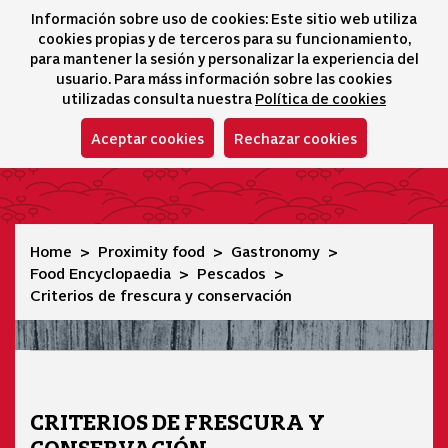
Información sobre uso de cookies: Este sitio web utiliza
icono 
icono
Ico
I
cookies propias y de terceros para su funcionamiento,
Selector idioma
para mantener la sesión y personalizar la experiencia del
usuario. Para máss información sobre las cookies
utilizadas consulta nuestra
Política de cookies
Aceptar cookies
Rechazar cookies
Criterios de frescura y conservación
Home
Proximity food
Gastronomy
Food Encyclopaedia
Pescados
Criterios de frescura y conservación
CRITERIOS DE FRESCURA Y