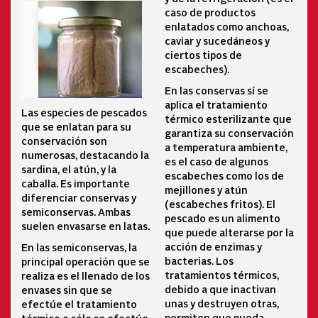
caso de productos
enlatados como anchoas,
caviar y sucedáneos y
ciertos tipos de
escabeches).
En las conservas sí se
aplica el tratamiento
Las especies de pescados
térmico esterilizante que
que se enlatan para su
garantiza su conservación
conservación son
a temperatura ambiente,
numerosas, destacando la
es el caso de algunos
sardina, el atún, y la
escabeches como los de
caballa. Es importante
mejillones y atún
diferenciar conservas y
(escabeches fritos). El
semiconservas. Ambas
pescado es un alimento
suelen envasarse en latas.
que puede alterarse por la
acción de enzimas y
En las semiconservas, la
bacterias. Los
principal operación que se
tratamientos térmicos,
realiza es el llenado de los
debido a que inactivan
envases sin que se
unas y destruyen otras,
efectúe el tratamiento
permiten que pueda
térmico o sólo se efectúe