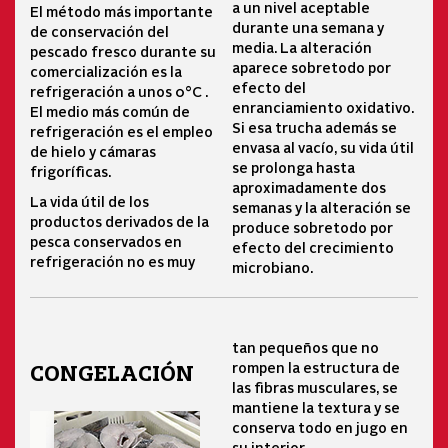
a un nivel aceptable
El método más importante
durante una semana y
de conservación del
media. La alteración
pescado fresco durante su
aparece sobretodo por
comercialización es la
efecto del
refrigeración a unos 0°C .
enranciamiento oxidativo.
El medio más común de
Si esa trucha además se
refrigeración es el empleo
envasa al vacío, su vida útil
de hielo y cámaras
se prolonga hasta
frigoríficas.
aproximadamente dos
La vida útil de los
semanas y la alteración se
productos derivados de la
produce sobretodo por
pesca conservados en
efecto del crecimiento
refrigeración no es muy
microbiano.
tan pequeños que no
rompen la estructura de
CONGELACIÓN
las fibras musculares, se
mantiene la textura y se
conserva todo en jugo en
su interior.