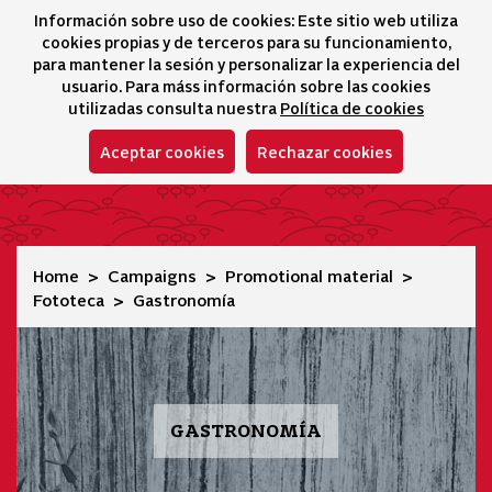
Información sobre uso de cookies: Este sitio web utiliza
icono 
icono
Ico
I
cookies propias y de terceros para su funcionamiento,
Selector idioma
para mantener la sesión y personalizar la experiencia del
usuario. Para máss información sobre las cookies
utilizadas consulta nuestra
Política de cookies
Aceptar cookies
Rechazar cookies
Gastronomía
Home
Campaigns
Promotional material
Fototeca
Gastronomía
GASTRONOMÍA