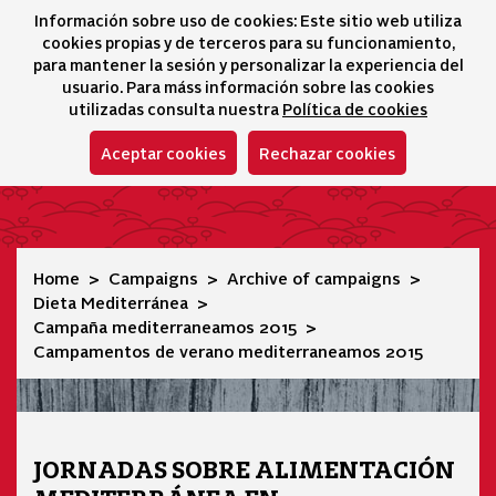
Información sobre uso de cookies: Este sitio web utiliza
icono 
icono
Ico
I
cookies propias y de terceros para su funcionamiento,
Selector idioma
para mantener la sesión y personalizar la experiencia del
usuario. Para máss información sobre las cookies
utilizadas consulta nuestra
Política de cookies
Aceptar cookies
Rechazar cookies
Campamentos de verano mediterraneamos 2015
Home
Campaigns
Archive of campaigns
Dieta Mediterránea
Campaña mediterraneamos 2015
Campamentos de verano mediterraneamos 2015
JORNADAS SOBRE ALIMENTACIÓN