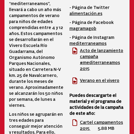
“mediterraneamos”,
- Página de Twitter
llevará a cabo un año más
alimentación.es
campamentos de verano
para niños de edades
- Página de Facebook
comprendidas entre 4 y 12
magramagob
años. Estos campamentos
- Página de Instagram
se desarrollarán en el
mediterraneamos
Vivero Escuela Río
Acto de lanzamiento
Guadarrama, del
campaña
Organismo Autónomo
#mediterraneamos
Parques Nacionales,
2015
situado en Carretera N-V
km. 25 de Navalcarnero,
Verano en el vivero
durante los meses de
verano. Aproximadamente
se alcanzarán los 50 niños
Puedes descargarte el
por semana, de lunes a
material y el programa de
viernes.
actividades de la campaña
de este año:
Los niños se agruparán en
tres edades para
Cartel campamentos
conseguir mejor atención
2015
5.88 MB
y resultados. Para ello,