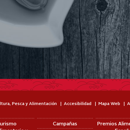
ltura, Pesca y Alimentación
Accesibilidad
Mapa Web
A
urismo
Campañas
Premios Alim