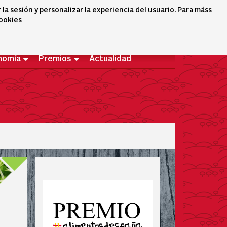
a sesión y personalizar la experiencia del usuario. Para máss
cookies
Selector idioma
icono conta
icono bus
Bienvenido
nomía
Premios
Actualidad