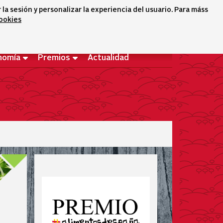
a sesión y personalizar la experiencia del usuario. Para máss
cookies
Selector idioma
icono conta
icono bus
Bienvenido
nomía
Premios
Actualidad