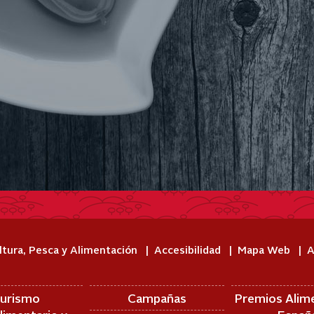
ltura, Pesca y Alimentación
Accesibilidad
Mapa Web
A
urismo
Campañas
Premios Alim