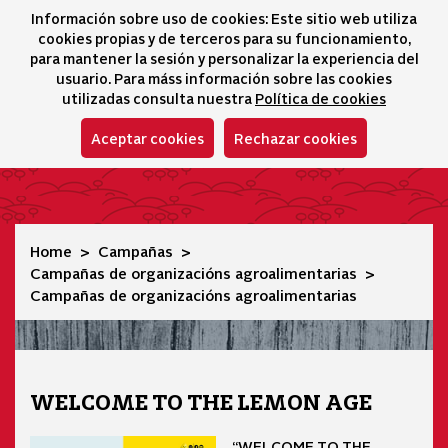
Información sobre uso de cookies: Este sitio web utiliza
icono 
icono
Ico
I
cookies propias y de terceros para su funcionamiento,
Sélecteur de lang
para mantener la sesión y personalizar la experiencia del
usuario. Para máss información sobre las cookies
utilizadas consulta nuestra
Política de cookies
Aceptar cookies
Rechazar cookies
Campañas de organizacións agroalimentarias
Home
Campañas
Campañas de organizacións agroalimentarias
Campañas de organizacións agroalimentarias
WELCOME TO THE LEMON AGE
“WELCOME TO THE