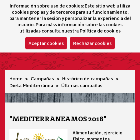
Información sobre uso de cookies: Este sitio web utiliza
icono 
icono
Ico
I
cookies propias y de terceros para su funcionamiento,
Sélecteur de lang
para mantener la sesión y personalizar la experiencia del
usuario. Para máss información sobre las cookies
utilizadas consulta nuestra
Política de cookies
Aceptar cookies
Rechazar cookies
Últimas campañas
Home
Campañas
Histórico de campañas
Dieta Mediterránea
Últimas campañas
"MEDITERRANEAMOS 2018"
Alimentación, ejercicio
físico, momentos