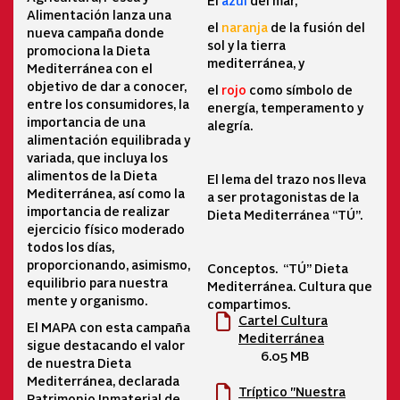
El
azul
del mar,
Alimentación lanza una
el
naranja
de la fusión del
nueva campaña donde
sol y la tierra
promociona la Dieta
mediterránea, y
Mediterránea con el
objetivo de dar a conocer,
el
rojo
como símbolo de
entre los consumidores, la
energía, temperamento y
importancia de una
alegría.
alimentación equilibrada y
variada, que incluya los
alimentos de la Dieta
El lema del trazo nos lleva
Mediterránea, así como la
a ser protagonistas de la
importancia de realizar
Dieta Mediterránea “TÚ”.
ejercicio físico moderado
todos los días,
proporcionando, asimismo,
Conceptos. “TÚ” Dieta
equilibrio para nuestra
Mediterránea. Cultura que
mente y organismo.
compartimos.
Cartel Cultura
El MAPA con esta campaña
Mediterránea
sigue destacando el valor
6.05 MB
de nuestra Dieta
Mediterránea, declarada
Tríptico "Nuestra
Patrimonio Inmaterial de