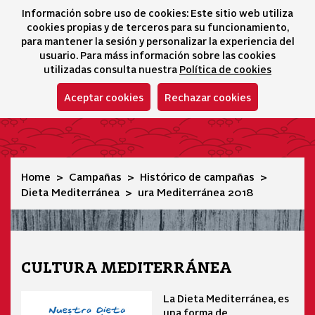
Información sobre uso de cookies: Este sitio web utiliza
icono 
icono
Ico
I
cookies propias y de terceros para su funcionamiento,
Sélecteur de lang
para mantener la sesión y personalizar la experiencia del
usuario. Para máss información sobre las cookies
utilizadas consulta nuestra
Política de cookies
Aceptar cookies
Rechazar cookies
ura Mediterránea 2018
Home
Campañas
Histórico de campañas
Dieta Mediterránea
ura Mediterránea 2018
CULTURA MEDITERRÁNEA
La Dieta Mediterránea, es
una forma de