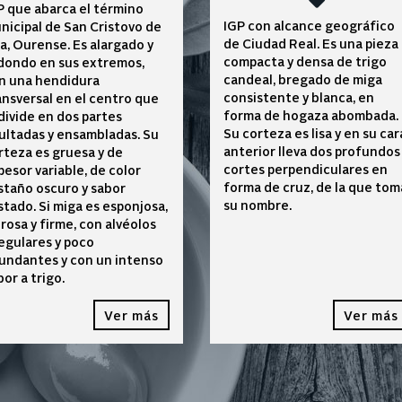
P que abarca el término
IGP con alcance geográfico
nicipal de San Cristovo de
de Ciudad Real. Es una pieza
a, Ourense. Es alargado y
compacta y densa de trigo
dondo en sus extremos,
candeal, bregado de miga
n una hendidura
consistente y blanca, en
ansversal en el centro que
forma de hogaza abombada.
 divide en dos partes
Su corteza es lisa y en su car
ultadas y ensambladas. Su
anterior lleva dos profundos
rteza es gruesa y de
cortes perpendiculares en
pesor variable, de color
forma de cruz, de la que tom
staño oscuro y sabor
su nombre.
stado. Si miga es esponjosa,
brosa y firme, con alvéolos
regulares y poco
undantes y con un intenso
bor a trigo.
Ver más
Ver más