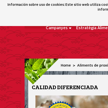
Calidad diferenciada
Información sobre uso de cookies: Este sitio web utiliza coo
inform
Campanyes
Estratègia Alime
Home
Aliments de prox
CALIDAD DIFERENCIADA