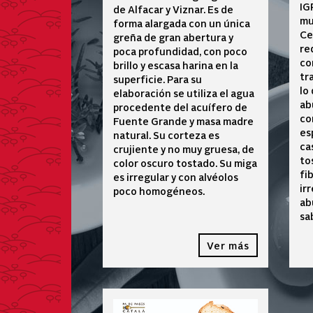
IG
de Alfacar y Viznar. Es de
mu
forma alargada con un única
Ce
greña de gran abertura y
re
poca profundidad, con poco
co
brillo y escasa harina en la
tr
superficie. Para su
lo
elaboración se utiliza el agua
ab
procedente del acuífero de
co
Fuente Grande y masa madre
es
natural. Su corteza es
ca
crujiente y no muy gruesa, de
to
color oscuro tostado. Su miga
fi
es irregular y con alvéolos
ir
poco homogéneos.
ab
sa
Ver más