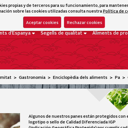
kies propias y de terceros para su funcionamiento, para mantener l
ación sobre las cookies utilizadas consulta nuestra
Política de 
Aceptar cookies
Rechazar cookies
nts d'Espanya
Segells de qualitat
Aliments de pro
imitat
Gastronomia
Enciclopèdia dels aliments
Pa
Algunos de nuestros panes están protegidos con 
logotipo o sello de Calidad Diferenciada IGP
(Indicación Geográfica Protegida) por cumplir cad