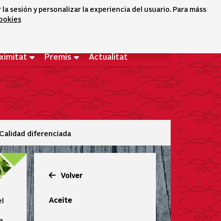
a sesión y personalizar la experiencia del usuario. Para máss
cookies
Selector idioma
icono conta
icono bus
Benvingut
ximitat
Premis
Actualitat
Calidad diferenciada
Volver
Aceite
el
a