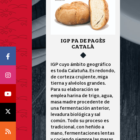
IGP PA DE PAGÈS
CATALÀ
Icono Facebook
IGP cuyo ámbito geográfico
es toda Calatuña. Es redondo,
Icono Instagram
de corteza crujiente, miga
tierna y alvéolos grandes.
Para su elaboración se
Icono Youtube
emplea harina de trigo, agua,
masa madre procedente de
una fermentación anterior,
Icono X
levadura biológica y sal
común. Todo su proceso es
tradicional, con heñido a
Icono RSS
mano, fermentaciones lentas
y cociendo siempre las masas