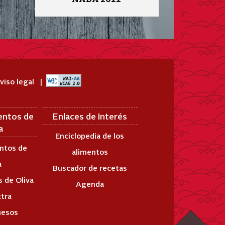
viso legal
entos de
Enlaces de Interés
a
Enciclopedia de los
ntos de
alimentos
a
Buscador de recetas
 de Oliva
Agenda
xtra
uesos