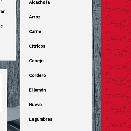
Alcachofa
ran
Arroz
de
Carne
Cítricos
Conejo
Cordero
El jamón
Huevo
Legumbres