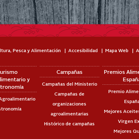
ltura, Pesca y Alimentación
Accesibilidad
Mapa Web
A
urismo
Campañas
Premios Alim
limentario y
Españ
Campañas del Ministerio
tronomía
Premio Alime
Campañas de
Agroalimentario
Españ
organizaciones
stronomía
Mejores Aceites
agroalimentarias
Virgen E
Histórico de campañas
Mejores Q