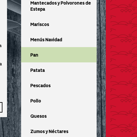
Mantecados y Polvorones de
Estepa
Mariscos
Menús Navidad
a
Pan
a
Patata
Pescados
Pollo
Quesos
Zumos y Néctares