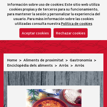
Información sobre uso de cookies: Este sitio web utiliza
icono 
icono
Ico
I
cookies propias y de terceros para su funcionamiento,
Selector idioma
para mantener la sesión y personalizar la experiencia del
usuario. Para máss información sobre las cookies
utilizadas consulta nuestra
Política de cookies
Aceptar cookies
Rechazar cookies
Arròs
Home
Aliments de proximitat
Gastronomia
Enciclopèdia dels aliments
Arròs
Arròs