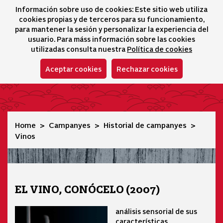
Información sobre uso de cookies: Este sitio web utiliza
icono 
icono
Ico
I
cookies propias y de terceros para su funcionamiento,
Selector idioma
para mantener la sesión y personalizar la experiencia del
usuario. Para máss información sobre las cookies
utilizadas consulta nuestra
Política de cookies
Aceptar cookies
Rechazar cookies
Vinos
Home
Campanyes
Historial de campanyes
Vinos
EL VINO, CONÓCELO (2007)
análisis sensorial de sus
características