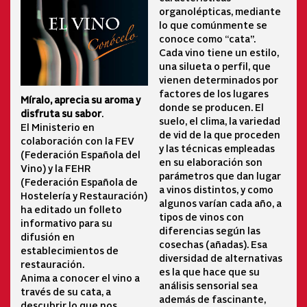
organolépticas, mediante
lo que comúnmente se
conoce como “cata”.
Cada vino tiene un estilo,
una silueta o perfil, que
vienen determinados por
factores de los lugares
Míralo, aprecia su aroma y
donde se producen. El
disfruta su sabor
.
suelo, el clima, la variedad
El Ministerio en
de vid de la que proceden
colaboración con la FEV
y las técnicas empleadas
(Federación Española del
en su elaboración son
Vino) y la FEHR
parámetros que dan lugar
(Federación Española de
a vinos distintos, y como
Hostelería y Restauración)
algunos varían cada año, a
ha editado un folleto
tipos de vinos con
informativo para su
diferencias según las
difusión en
cosechas (añadas). Esa
establecimientos de
diversidad de alternativas
restauración.
es la que hace que su
Anima a conocer el vino a
análisis sensorial sea
través de su cata, a
además de fascinante,
descubrir lo que nos