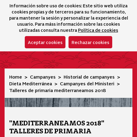
Información sobre uso de cookies: Este sitio web utiliza
icono 
icono
Ico
I
cookies propias y de terceros para su funcionamiento,
Selector idioma
para mantener la sesión y personalizar la experiencia del
usuario. Para máss información sobre las cookies
utilizadas consulta nuestra
Política de cookies
Aceptar cookies
Rechazar cookies
Talleres de primaria mediterraneamos 2018
Home
Campanyes
Historial de campanyes
Dieta Mediterránea
Campanyes del Ministeri
Talleres de primaria mediterraneamos 2018
"MEDITERRANEAMOS 2018"
TALLERES DE PRIMARIA