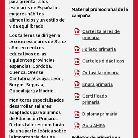
para orientar a los
escolares de España los
Material promocional de la
mejores hábitos
campaña:
alimenticios y un estilo de
vida equilibrado.
Cartel talleres de
Los talleres se dirigen a
primaria
20.000 escolares de 8 a 12
años en centros
Folleto primaria
educativos de las
siguientes provincias
Carteles didácticos
españolas: Córdoba,
Cuenca, Orense,
Octavilla primaria
Cantabria, Vizcaya, León,
Enara primaria
Burgos, Segovia,
Guadalajara y Madrid.
Certificado
Monitores especializados
primaria
desarrollan talleres
adaptados para alumnos
Diploma primaria
de Educación Primaria.
Dichos talleres constarán
Guía AMPA
de una parte teórica sobre
la importancia de una
Folletos de primaria en