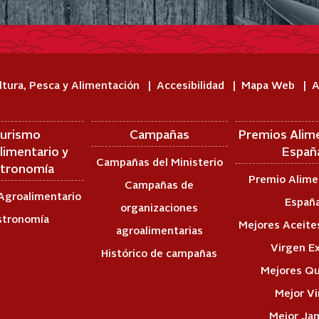
ltura, Pesca y Alimentación
Accesibilidad
Mapa Web
A
urismo
Campañas
Premios Alim
limentario y
Españ
Campañas del Ministerio
tronomía
Premio Alime
Campañas de
Agroalimentario
Españ
organizaciones
stronomía
Mejores Aceites
agroalimentarias
Virgen E
Histórico de campañas
Mejores Q
Mejor V
Mejor Ja