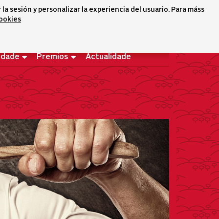
a sesión y personalizar la experiencia del usuario. Para máss
cookies
Sélecteur de langue
icono conta
icono bus
Bemvido
idade
Premios
Actualidade