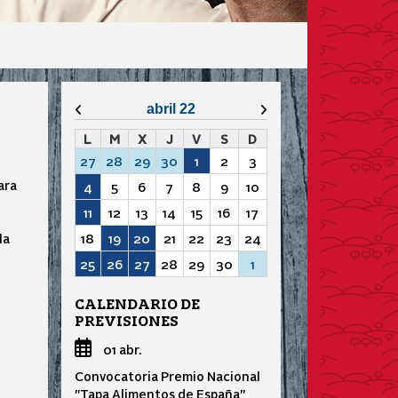
Mes anterior
Mes siguiente
abril 22
L
M
X
J
V
S
D
27
28
29
30
1
2
3
ara
4
5
6
7
8
9
10
11
12
13
14
15
16
17
la
18
19
20
21
22
23
24
25
26
27
28
29
30
1
CALENDARIO DE
PREVISIONES
01 abr.
Convocatoria Premio Nacional
"Tapa Alimentos de España"