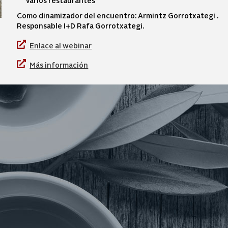
varios restaurantes
Como dinamizador del encuentro: Armintz Gorrotxategi .
Responsable I+D Rafa Gorrotxategi.
Enlace al webinar
Más información