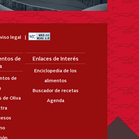
viso legal
entos de
Enlaces de Interés
a
Enciclopedia de los
ntos de
alimentos
a
Buscador de recetas
 de Oliva
Agenda
xtra
uesos
ino
món