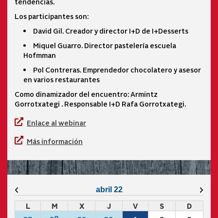
tendencias.
Los participantes son:
David Gil. Creador y director I+D de I+Desserts
Miquel Guarro. Director pastelería escuela
Hofmman
Pol Contreras. Emprendedor chocolatero y asesor
en varios restaurantes
Como dinamizador del encuentro: Armintz
Gorrotxategi . Responsable I+D Rafa Gorrotxategi.
Enlace al webinar
Más información
Mes anterior
Mes 
abril 22
L
M
X
J
V
S
D