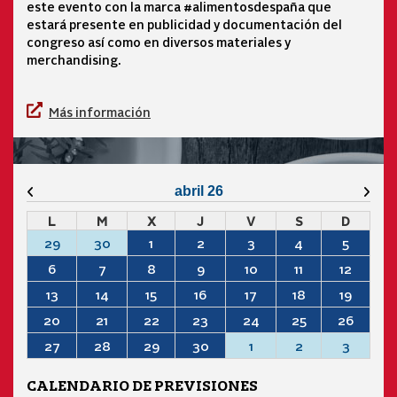
este evento con la marca #alimentosdespaña que
estará presente en publicidad y documentación del
congreso así como en diversos materiales y
merchandising.
Más información
Mes anterior
Mes 
abril 26
L
M
X
J
V
S
D
29
30
1
2
3
4
5
6
7
8
9
10
11
12
13
14
15
16
17
18
19
20
21
22
23
24
25
26
27
28
29
30
1
2
3
CALENDARIO DE PREVISIONES