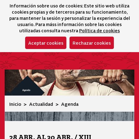
Información sobre uso de cookies: Este sitio web utiliza
icono 
icono
Ico
I
cookies propias y de terceros para su funcionamiento,
Selector idioma
para mantener la sesión y personalizar la experiencia del
usuario. Para máss información sobre las cookies
utilizadas consulta nuestra
Política de cookies
Aceptar cookies
Rechazar cookies
Agenda
Inicio
Actualidad
Agenda
28 ABR. AL 30 ABR. / XIII