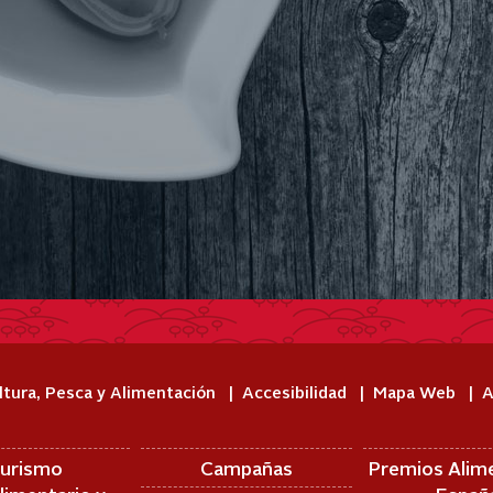
ltura, Pesca y Alimentación
Accesibilidad
Mapa Web
A
urismo
Campañas
Premios Alim