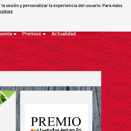
a sesión y personalizar la experiencia del usuario. Para máss
cookies
Selector idioma
icono conta
icono bus
Bienvenido
nomía
Premios
Actualidad